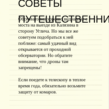
СОВЕТЫ
ПУТЕШЕСТВЕНН
Обсерватория хорошо видна уже с
моста на выезде из Калязина в
сторону Углича. Но мы все же
советуем подобраться к ней
поближе: самый удачный вид
открывается от проходной
обсерватории. Но обратите
внимание, что дроны там
запрещены!
Если поедете к телескопу в теплое
время года, обязательно возьмите
защиту от комаров.