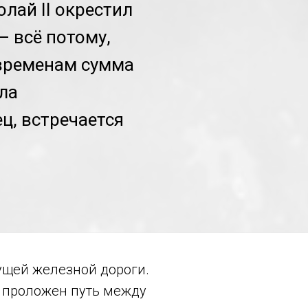
лай II окрестил
— всё потому,
 временам сумма
ила
ц, встречается
ущей железной дороги.
л проложен путь между